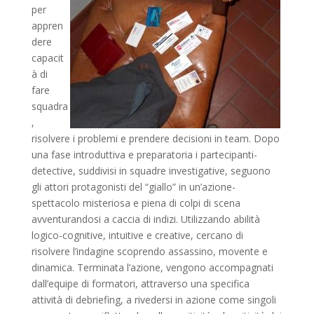
per
appren
dere
capacit
à di
fare
squadra
,
risolvere i problemi e prendere decisioni in team. Dopo
una fase introduttiva e preparatoria i partecipanti-
detective, suddivisi in squadre investigative, seguono
gli attori protagonisti del “giallo” in un’azione-
spettacolo misteriosa e piena di colpi di scena
avventurandosi a caccia di indizi. Utilizzando abilità
logico-cognitive, intuitive e creative, cercano di
risolvere l’indagine scoprendo assassino, movente e
dinamica. Terminata l’azione, vengono accompagnati
dall’equipe di formatori, attraverso una specifica
attività di debriefing, a rivedersi in azione come singoli