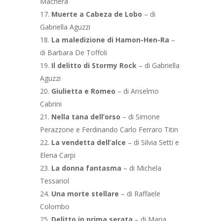
Machera
Muerte a Cabeza de Lobo
– di
Gabriella Aguzzi
La maledizione di Hamon-Hen-Ra
–
di Barbara De Toffoli
Il delitto di Stormy Rock
– di Gabriella
Aguzzi
Giulietta e Romeo
– di Anselmo
Cabrini
Nella tana dell’orso
– di Simone
Perazzone e Ferdinando Carlo Ferraro Titin
La vendetta dell’alce
– di Silvia Setti e
Elena Carpi
La donna fantasma
– di Michela
Tessariol
Una morte stellare
– di Raffaele
Colombo
Delitto in prima serata
– di Maria