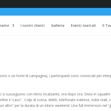
siamo
I nostri clienti
Galleria
Eventi teatrali
Il Ta
rismo o un hotel di campagna), i partecipanti sono convocati per inter
 si susseguono con ritmo incalzante, ora dopo ora. Divisi in squadre i
 infine il “caso”. Colpi di scena, delitti, telefonate inattese, indizi real
un altro” per la durata di un intero weekend. Una full immersion nel “g