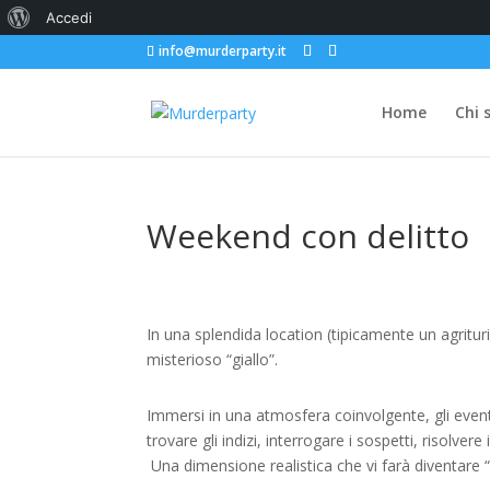
Informazioni
Accedi
info@murderparty.it
su
WordPress
Home
Chi 
Weekend con delitto
In una splendida location (tipicamente un agritu
misterioso “giallo”.
Immersi in una atmosfera coinvolgente, gli eventi
trovare gli indizi, interrogare i sospetti, risolvere
Una dimensione realistica che vi farà diventare “