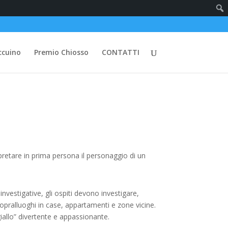
ccuino
Premio Chiosso
CONTATTI
pretare in prima persona il personaggio di un
nvestigative, gli ospiti devono investigare,
i, sopralluoghi in case, appartamenti e zone vicine.
iallo” divertente e appassionante.