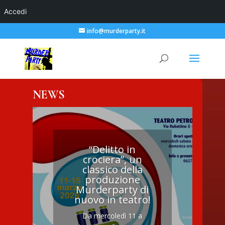
Accedi
info@murderparty.it
NEWS
“Delitto in
crociera”, un
classico della
produzione
Murderparty di
nuovo in teatro!
Da mercoledì 11 a