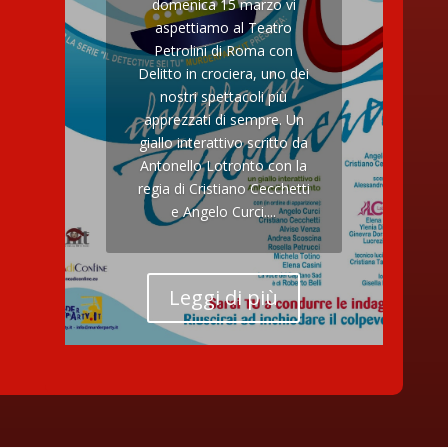
domenica 15 marzo vi
aspettiamo al Teatro
Petrolini di Roma con
Delitto in crociera, uno dei
nostri spettacoli più
apprezzati di sempre. Un
giallo interattivo scritto da
Antonello Lotronto con la
regia di Cristiano Cecchetti
e Angelo Curci....
Leggi di più