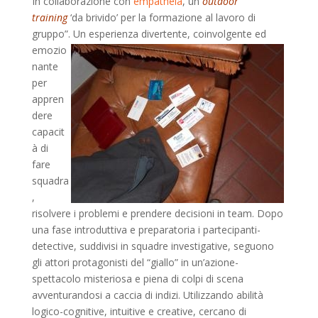
In collaborazione con
empatheia
, un
outdoor
training
‘da brivido’ per la formazione al lavoro di
gruppo”. Un esperienza divertente,
coinvolgente ed
emozio
nante
per
appren
dere
capacit
à di
fare
squadra
,
risolvere i problemi e prendere decisioni in team. Dopo
una fase introduttiva e preparatoria i partecipanti-
detective, suddivisi in squadre investigative, seguono
gli attori protagonisti del “giallo” in un’azione-
spettacolo misteriosa e piena di colpi di scena
avventurandosi a caccia di indizi. Utilizzando abilità
logico-cognitive, intuitive e creative, cercano di