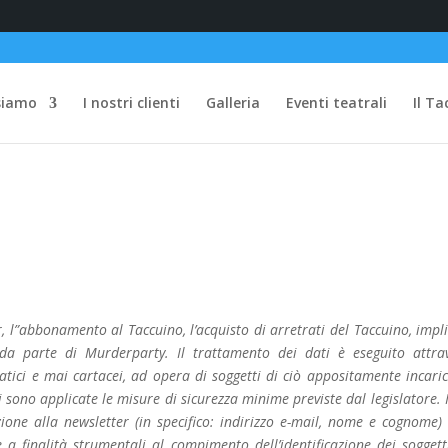
siamo
I nostri clienti
Galleria
Eventi teatrali
Il Ta
ter, l”abbonamento al Taccuino, l’acquisto di arretrati del Taccuino, impl
 da parte di Murderparty. Il trattamento dei dati è eseguito attra
ci e mai cartacei, ad opera di soggetti di ciò appositamente incarica
i sono applicate le misure di sicurezza minime previste dal legislatore. I
rizione alla newsletter (in specifico: indirizzo e-mail, nome e cognome)
 a finalità strumentali al compimento dell’identificazione dei soggett