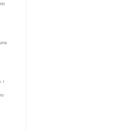
nti
uria
. I
nno