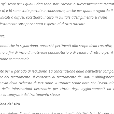
gli scopi per i quali i dati sono stati raccolti o successivamente trattat
ere a) e b) sono state portate a conoscenza, anche per quanto riguarda il
nicati o diffusi, eccettuato il caso in cui tale adempimento si rivela
estamente sproporzionato rispetto al diritto tutelato.
rte:
sonali che lo riguardano, ancorché pertinenti allo scopo della raccolta;
o a fini di invio di materiale pubblicitario o di vendita diretta o per il
zione commerciale.
nte per il periodo di iscrizione. La cancellazione dalla newsletter compo
are del trattamento. Il consenso al trattamento dei dati è obbligatori
’invio della richiesta di iscrizione. Il titolare rende noto che l’eventua
delle informazioni necessarie per l’invio degli aggiornamenti ha
re la congruità del trattamento stesso.
ione del sito
zare iniziative di ogni genere purché inerenti agli obiettivi della Murderpa