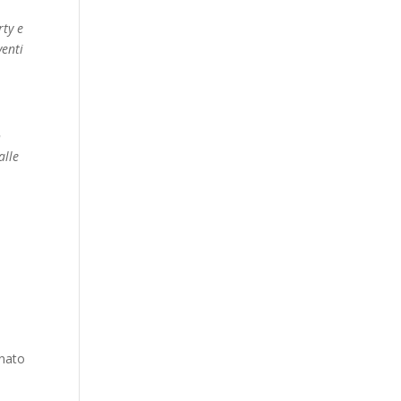
rty e
venti
o
alle
gnato