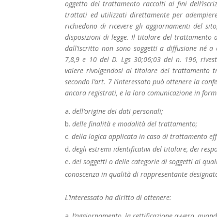
oggetto del trattamento raccolti ai fini dell’isc
trattati ed utilizzati direttamente per adempiere
richiedono di ricevere gli aggiornamenti del sito
disposizioni di legge. Il titolare del trattamento
dall’iscritto non sono soggetti a diffusione né a 
7,8,9 e 10 del D. Lgs 30;06;03 del n. 196, riveste
valere rivolgendosi al titolare del trattamento t
secondo l’art. 7 l’interessato può ottenere la con
ancora registrati, e la loro comunicazione in forma 
dell’origine dei dati personali;
delle finalità e modalità del trattamento;
della logica applicata in caso di trattamento eff
degli estremi identificativi del titolare, dei re
dei soggetti o delle categorie di soggetti ai qu
conoscenza in qualità di rappresentante designato n
L’interessato ha diritto di ottenere:
l’aggiornamento, la rettificazione ovvero, quando