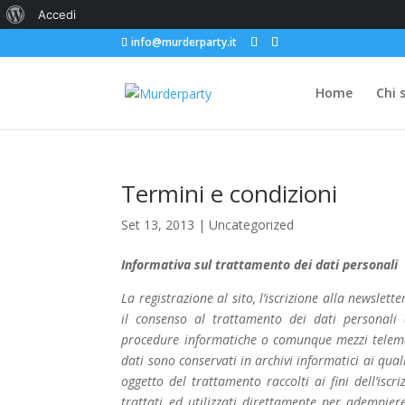
Informazioni
Accedi
info@murderparty.it
su
WordPress
Home
Chi 
Termini e condizioni
Set 13, 2013
|
Uncategorized
Informativa sul trattamento dei dati personali
La registrazione al sito, l’iscrizione alla newslet
il consenso al trattamento dei dati personali
procedure informatiche o comunque mezzi telemati
dati sono conservati in archivi informatici ai qual
oggetto del trattamento raccolti ai fini dell’isc
trattati ed utilizzati direttamente per adempiere