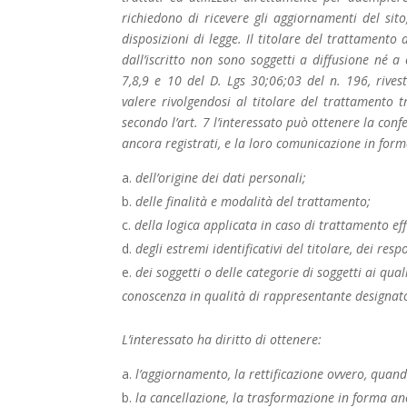
richiedono di ricevere gli aggiornamenti del sito
disposizioni di legge. Il titolare del trattamento
dall’iscritto non sono soggetti a diffusione né a 
7,8,9 e 10 del D. Lgs 30;06;03 del n. 196, riveste
valere rivolgendosi al titolare del trattamento t
secondo l’art. 7 l’interessato può ottenere la con
ancora registrati, e la loro comunicazione in forma 
dell’origine dei dati personali;
delle finalità e modalità del trattamento;
della logica applicata in caso di trattamento eff
degli estremi identificativi del titolare, dei re
dei soggetti o delle categorie di soggetti ai qu
conoscenza in qualità di rappresentante designato n
L’interessato ha diritto di ottenere:
l’aggiornamento, la rettificazione ovvero, quando
la cancellazione, la trasformazione in forma anon