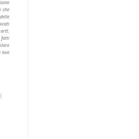
 sono
i che
delle
icati
artt.
fatti
olare
e non
2;