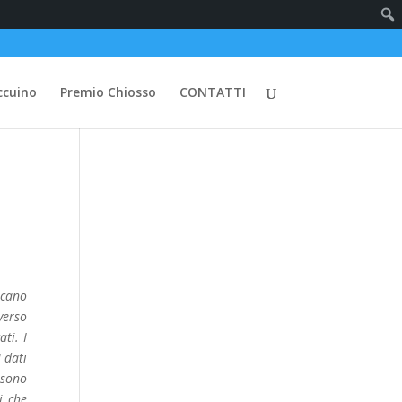
ccuino
Premio Chiosso
CONTATTI
icano
verso
ti. I
 dati
 sono
i che