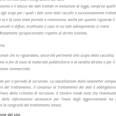
ima o il blocco dei dati trattati in violazione di legge, compresi quelli
gli scopi per i quali i dati sono stati raccolti o successivamente trattat
ere a) e b) sono state portate a conoscenza, anche per quanto riguarda il
nicati o diffusi, eccettuato il caso in cui tale adempimento si rivela
estamente sproporzionato rispetto al diritto tutelato.
rte:
sonali che lo riguardano, ancorché pertinenti allo scopo della raccolta;
o a fini di invio di materiale pubblicitario o di vendita diretta o per il
zione commerciale.
nte per il periodo di iscrizione. La cancellazione dalla newsletter compo
are del trattamento. Il consenso al trattamento dei dati è obbligatori
’invio della richiesta di iscrizione. Il titolare rende noto che l’eventua
delle informazioni necessarie per l’invio degli aggiornamenti ha
re la congruità del trattamento stesso.
ione del sito