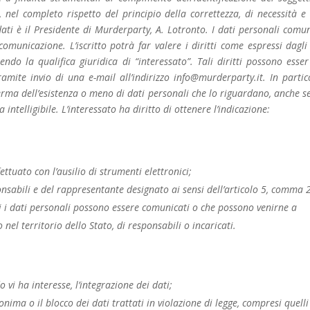
, nel completo rispetto del principio della correttezza, di necessità e 
 dati è il Presidente di Murderparty, A. Lotronto. I dati personali comun
comunicazione. L’iscritto potrà far valere i diritti come espressi dagli 
ndo la qualifica giuridica di “interessato”. Tali diritti possono esser 
ramite invio di una e-mail all’indirizzo info@murderparty.it. In partic
ferma dell’esistenza o meno di dati personali che lo riguardano, anche s
intelligibile. L’interessato ha diritto di ottenere l’indicazione:
ettuato con l’ausilio di strumenti elettronici;
sponsabili e del rappresentante designato ai sensi dell’articolo 5, comma 
ali i dati personali possono essere comunicati o che possono venirne a
el territorio dello Stato, di responsabili o incaricati.
 vi ha interesse, l’integrazione dei dati;
ima o il blocco dei dati trattati in violazione di legge, compresi quelli