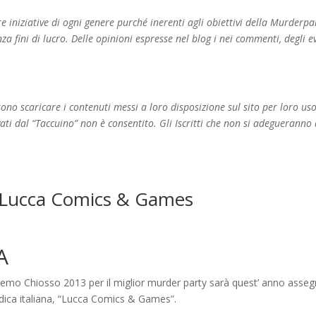
zare iniziative di ogni genere purché inerenti agli obiettivi della Murderpa
nza fini di lucro. Delle opinioni espresse nel blog i nei commenti, degli e
no scaricare i contenuti messi a loro disposizione sul sito per loro us
ati dal “Taccuino” non è consentito. Gli Iscritti che non si adegueranno 
a Lucca Comics & Games
A
 Remo Chiosso 2013 per il miglior murder party sarà quest’ anno asse
udica italiana, “Lucca Comics & Games”.