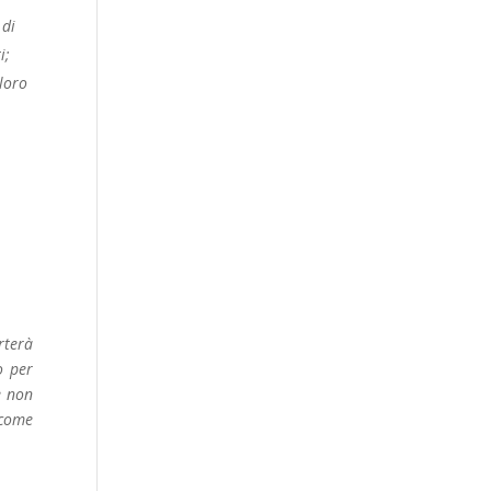
 di
i;
 loro
rterà
o per
le non
 come