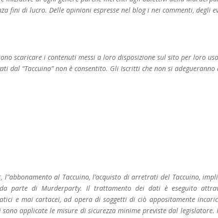
nza fini di lucro. Delle opinioni espresse nel blog i nei commenti, degli e
no scaricare i contenuti messi a loro disposizione sul sito per loro us
ati dal “Taccuino” non è consentito. Gli Iscritti che non si adegueranno 
ter, l”abbonamento al Taccuino, l’acquisto di arretrati del Taccuino, impl
 da parte di Murderparty. Il trattamento dei dati è eseguito attra
ci e mai cartacei, ad opera di soggetti di ciò appositamente incarica
i sono applicate le misure di sicurezza minime previste dal legislatore. I