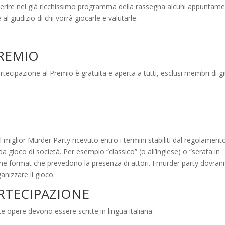
nserire nel già ricchissimo programma della rassegna alcuni appuntame
al giudizio di chi vorrà giocarle e valutarle.
PREMIO
tecipazione al Premio è gratuita e aperta a tutti, esclusi membri di gi
iglior Murder Party ricevuto entro i termini stabiliti dal regolamento
 gioco di società. Per esempio “classico” (o all’inglese) o “serata in
one format che prevedono la presenza di attori. I murder party dovra
anizzare il gioco.
PARTECIPAZIONE
e opere devono essere scritte in lingua italiana.