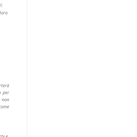
i;
 loro
rterà
o per
le non
 come
rty e