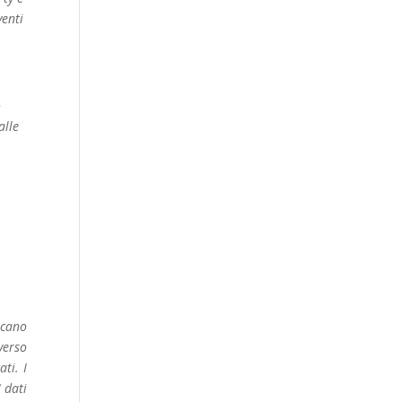
venti
o
alle
icano
verso
ti. I
 dati