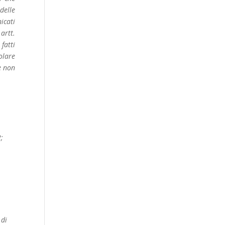
delle
icati
artt.
fatti
olare
e non
2;
 di