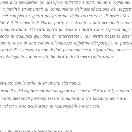
rizione alla newsletter (in specifico: indirizzo e-mail, nome e cognome)
 a finalità strumentali al compimento dell’identificazione dei soggett
, nel completo rispetto del principio della correttezza, di necessità e 
 dati è il Presidente di Murderparty, A. Lotronto. I dati personali comun
comunicazione. L’iscritto potrà far valere i diritti come espressi dagli 
ndo la qualifica giuridica di “interessato”. Tali diritti possono esser 
ramite invio di una e-mail all’indirizzo info@murderparty.it. In partic
ferma dell’esistenza o meno di dati personali che lo riguardano, anche s
intelligibile. L’interessato ha diritto di ottenere l’indicazione:
ettuato con l’ausilio di strumenti elettronici;
sponsabili e del rappresentante designato ai sensi dell’articolo 5, comma 
ali i dati personali possono essere comunicati o che possono venirne a
el territorio dello Stato, di responsabili o incaricati.
 vi ha interesse, l’integrazione dei dati;