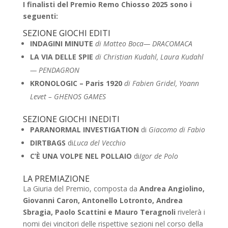
I finalisti del Premio Remo Chiosso 2025 sono i
seguenti:
SEZIONE GIOCHI EDITI
INDAGINI MINUTE
di Matteo Boca
— DRACOMACA
LA VIA DELLE SPIE
di Christian Kudahl, Laura Kudahl
— PENDAGRON
KRONOLOGIC – Paris 1920
di Fabien Gridel, Yoann
Levet – GHENOS GAMES
SEZIONE GIOCHI INEDITI
PARANORMAL INVESTIGATION
di
Giacomo di Fabio
DIRTBAGS
di
Luca del Vecchio
C’È UNA VOLPE NEL POLLAIO
di
Igor de Polo
LA PREMIAZIONE
La Giuria del Premio, composta da
Andrea Angiolino,
Giovanni Caron, Antonello Lotronto, Andrea
Sbragia, Paolo Scattini e Mauro Teragnoli
rivelerà i
nomi dei vincitori delle rispettive sezioni nel corso della