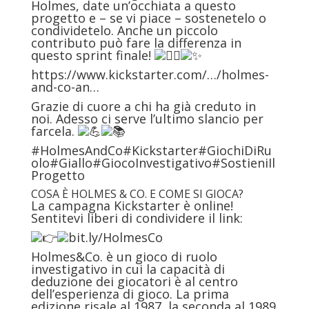
Holmes, date un’occhiata a questo
progetto e – se vi piace – sostenetelo o
condividetelo. Anche un piccolo
contributo può fare la differenza in
questo sprint finale!
https://www.kickstarter.com/…/holmes-
and-co-an…
Grazie di cuore a chi ha già creduto in
noi. Adesso ci serve l’ultimo slancio per
farcela.
#HolmesAndCo
#Kickstarter
#GiochiDiRu
olo
#Giallo
#GiocoInvestigativo
#SostieniIl
Progetto
COSA È HOLMES & CO. E COME SI GIOCA?
La campagna Kickstarter è online!
Sentitevi liberi di condividere il link:
bit.ly/HolmesCo
Holmes&Co. è un gioco di ruolo
investigativo in cui la capacità di
deduzione dei giocatori è al centro
dell’esperienza di gioco. La prima
edizione risale al 1987, la seconda al 1989