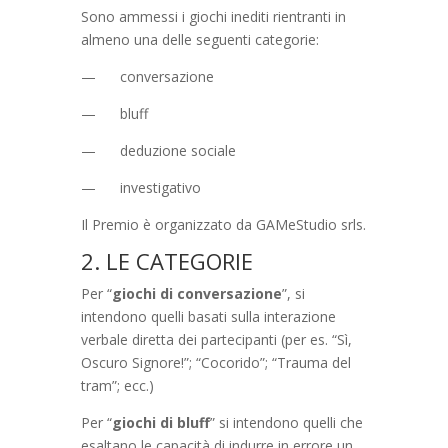
Sono ammessi i giochi inediti rientranti in
almeno una delle seguenti categorie:
— conversazione
— bluff
— deduzione sociale
— investigativo
Il Premio è organizzato da GAMeStudio srls.
2. LE CATEGORIE
Per “
giochi di conversazione
”, si
intendono quelli basati sulla interazione
verbale diretta dei partecipanti (per es. “Sì,
Oscuro Signore!”; “Cocorido”; “Trauma del
tram”; ecc.)
Per “
giochi di bluff
” si intendono quelli che
esaltano le capacità di indurre in errore un