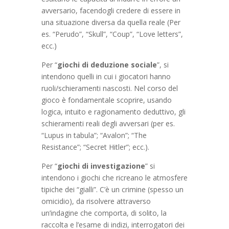
avversario, facendogli credere di essere in
una situazione diversa da quella reale (Per
es. “Perudo”, “Skull”, “Coup”, “Love letters”,
ecc.)
Per “
giochi di deduzione sociale
”, si
intendono quelli in cui i giocatori hanno
ruoli/schieramenti nascosti. Nel corso del
gioco è fondamentale scoprire, usando
logica, intuito e ragionamento deduttivo, gli
schieramenti reali degli avversari (per es.
“Lupus in tabula”; “Avalon”; “The
Resistance”; “Secret Hitler”; ecc.).
Per “
giochi di investigazione
” si
intendono i giochi che ricreano le atmosfere
tipiche dei “gialli”. C’è un crimine (spesso un
omicidio), da risolvere attraverso
un’indagine che comporta, di solito, la
raccolta e l’esame di indizi, interrogatori dei