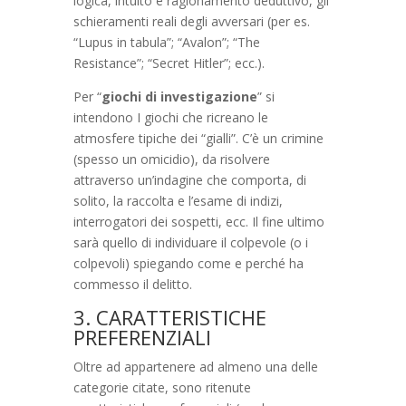
logica, intuito e ragionamento deduttivo, gli
schieramenti reali degli avversari (per es.
“Lupus in tabula”; “Avalon”; “The
Resistance”; “Secret Hitler”; ecc.).
Per “
giochi di investigazione
” si
intendono I giochi che ricreano le
atmosfere tipiche dei “gialli”. C’è un crimine
(spesso un omicidio), da risolvere
attraverso un’indagine che comporta, di
solito, la raccolta e l’esame di indizi,
interrogatori dei sospetti, ecc. Il fine ultimo
sarà quello di individuare il colpevole (o i
colpevoli) spiegando come e perché ha
commesso il delitto.
3. CARATTERISTICHE
PREFERENZIALI
Oltre ad appartenere ad almeno una delle
categorie citate, sono ritenute