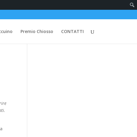
ccuino
Premio Chiosso
CONTATTI
rire
ti.
i
ra