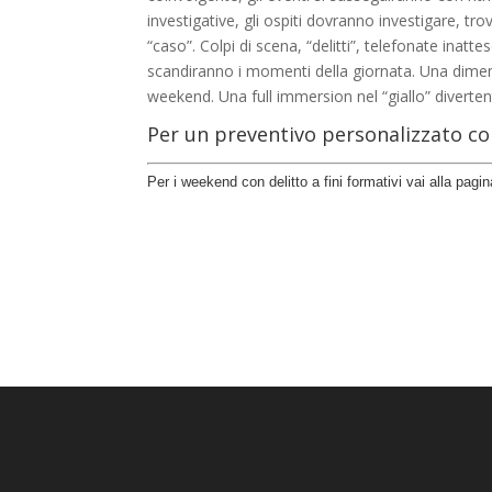
investigative, gli ospiti dovranno investigare, trov
“caso”. Colpi di scena, “delitti”, telefonate inatte
scandiranno i momenti della giornata. Una dimensi
weekend. Una full immersion nel “giallo” diverte
Per un preventivo personalizzato
co
Per i weekend con delitto a fini formativi vai alla pagi