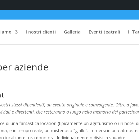
siamo
I nostri clienti
Galleria
Eventi teatrali
Il Ta
per aziende
ti
i vostri stessi dipendenti) un evento originale e coinvolgente. Oltre a favo
viviali e divertenti, che resteranno a lungo nella memoria dei partecipan
ice di una fantastica location (tipicamente un agriturismo o un hotel d
ona, e in tempo reale, un misterioso “giallo”. Immersi in una atmosfe
mo incalzante, ora dopo ora. Individualmente o divisi in squadre