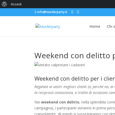
Informazioni
Accedi
info@murderparty.it
su
WordPress
Home
Chi 
Weekend con delitto 
Weekend con delitto per i clien
Regalate
ai vostri migliori clienti (o, perché no, a
la reciproca conoscenza, si tratta di occasioni con
Nei
weekend con delitto
, nella splendida corn
campagna), i partecipanti vivranno in prima pers
coinvolgente, gli eventi si susseguiranno con rit