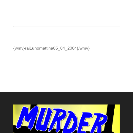
{wmv}rai1unomattina05_04_2004{/wmv}