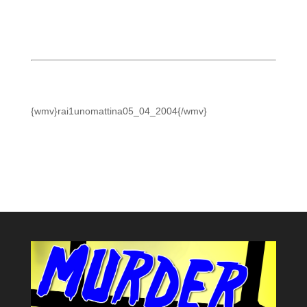
{wmv}rai1unomattina05_04_2004{/wmv}