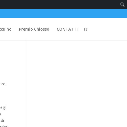
ccuino
Premio Chiosso
CONTATTI
tore
egli
n
 di
urder