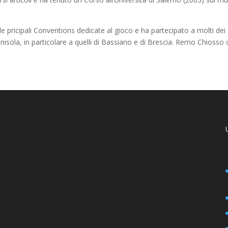
lle pricipali Conventions dedicate al gioco e ha partecipato a molti dei
enisola, in particolare a quelli di Bassiano e di Brescia. Remo Chiosso 