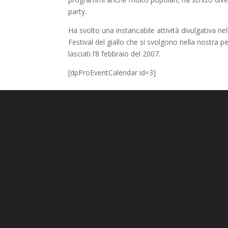
party.
Ha svolto una instancabile attività divulgativa ne
Festival del giallo che si svolgono nella nostra p
lasciati l’8 febbraio del 2007.
[dpProEventCalendar id=3]