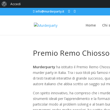
Informazioni
Accedi
info@murderparty.it
su
WordPress
Home
Chi 
Premio Remo Chiosso
Murderparty
ha istituito il Premio Remo Chiosso
murder party in Italia. Tra i suoi titoli più famosi
di testi teatrali interattivi di grande successo, q
autore italiano che abbia scritto un saggio sul mu
Con spirito innovativo, ha compreso che i murder p
strumenti ideali per l’apprendimento e la formazio
particolar modo al problem solving e al team buil
programmi anche molto popolari, ha scritto divers