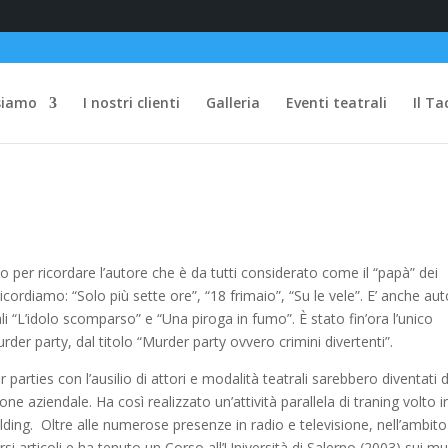
siamo
I nostri clienti
Galleria
Eventi teatrali
Il Ta
 per ricordare l’autore che è da tutti considerato come il “papà” dei
 ricordiamo: “Solo più sette ore”, “18 frimaio”, “Su le vele”. E’ anche au
uali “L’idolo scomparso” e “Una piroga in fumo”. È stato fin’ora l’unico
rder party, dal titolo “Murder party ovvero crimini divertenti”.
arties con l’ausilio di attori e modalità teatrali sarebbero diventati d
ne aziendale. Ha così realizzato un’attività parallela di traning volto i
ding. Oltre alle numerose presenze in radio e televisione, nell’ambito
i articoli e ha tenuto un Corso all’Università di Salerno (2003) sui m