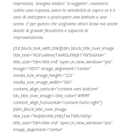
imprevista, bisogna andare “a soggetto”, inventarsi
subito una risposta, avere la sensibilità di capire se è il
caso di anticipare o posticipare una battuta o una
scena. E’ per questo che scegliamo attori bravi ma anche
dotati di grande flessibilità e capacità di
improvvisazione.
[/td_block_text_with_title][tdm_block_title_over_image
title_text=”RGFuaWxvJTIwRGUlMjBTYW50aXM=”
title_size=”tdm-title-md” open_in_new_window=”yes”
image=”5057″ image_alignment=”center”
media_size_image_height=”225″
media_size_image_width=”300″
content_align_vertical=”content-vert-bottom”
tds_title_over_image1-title_color=”#ffffff”
content_align_horizontal=”content-horiz-right”]
[tdm_block_title_over_image
title_text=”RnJhbmNlc2NhJTIwTWlsYW5p”
title_size=”tdm-title-md” open_in_new_window=”yes”
image_alignment=”center”