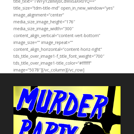
title_text=”TWFyY28lMjBCdWxsaXR0YQ==”
title_size=”tdm-title-md” open_in_new_window=”yes”
image_alignment=”center”
media_size_image_height=”176″
media_size_image_width=”300″
content_align_vertical=”content-vert-bottom”
image_size=”” image_repeat=””
content_align_horizontal=”content-horiz-right”
tds_title_over_image1-f_title_font_weight=”700″
tds_title_over_image1-title_color=”#ffffff”
image=”5078″][/vc_column][/vc_row]