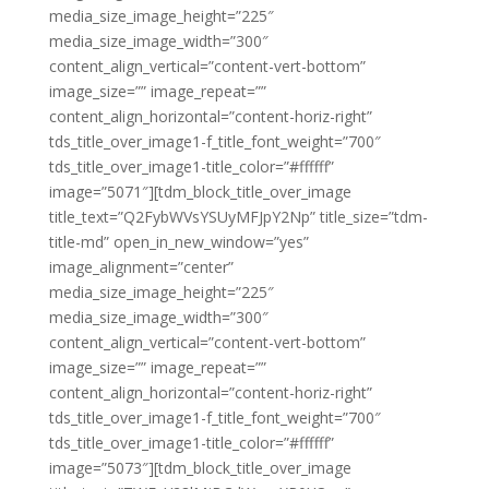
media_size_image_height=”225″
media_size_image_width=”300″
content_align_vertical=”content-vert-bottom”
image_size=”” image_repeat=””
content_align_horizontal=”content-horiz-right”
tds_title_over_image1-f_title_font_weight=”700″
tds_title_over_image1-title_color=”#ffffff”
image=”5071″][tdm_block_title_over_image
title_text=”Q2FybWVsYSUyMFJpY2Np” title_size=”tdm-
title-md” open_in_new_window=”yes”
image_alignment=”center”
media_size_image_height=”225″
media_size_image_width=”300″
content_align_vertical=”content-vert-bottom”
image_size=”” image_repeat=””
content_align_horizontal=”content-horiz-right”
tds_title_over_image1-f_title_font_weight=”700″
tds_title_over_image1-title_color=”#ffffff”
image=”5073″][tdm_block_title_over_image