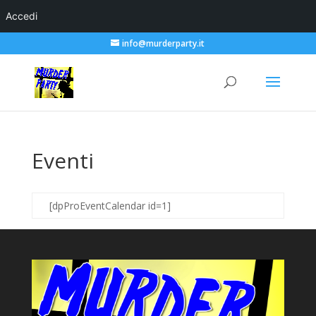
Accedi
info@murderparty.it
Eventi
[dpProEventCalendar id=1]