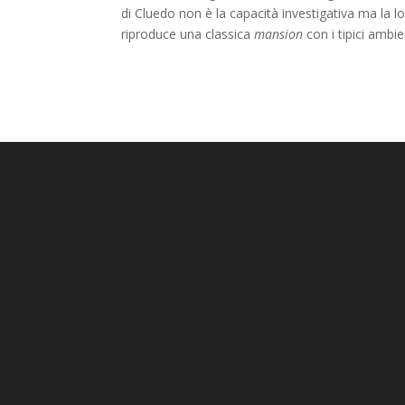
di Cluedo non è la capacità investigativa ma la l
riproduce una classica
mansion
con i tipici ambien