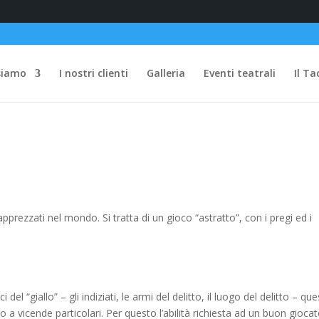
siamo
I nostri clienti
Galleria
Eventi teatrali
Il Ta
apprezzati nel mondo. Si tratta di un gioco “astratto”, con i pregi ed i
del “giallo” – gli indiziati, le armi del delitto, il luogo del delitto – que
 a vicende particolari. Per questo l’abilità richiesta ad un buon gioca