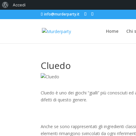
Informazioni
Accedi
info@murderparty.it
su
WordPress
Home
Chi 
Cluedo
Cluedo è uno dei giochi “gialli” più conosciuti ed 
difetti di questo genere.
Anche se sono rappresentati gli ingredienti classici 
elementi rimangono svincolati da ogni riferimento