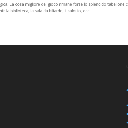
ogica. La cosa migliore del gioco rimane forse lo splendido tabellone 
ti: la biblioteca, la sala da biliardo, il salotto, ecc.