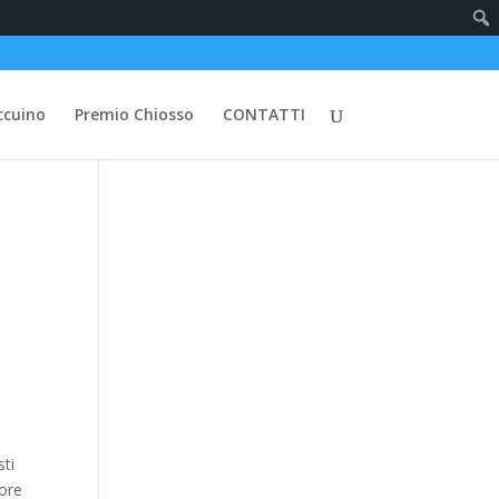
ccuino
Premio Chiosso
CONTATTI
sti
tore