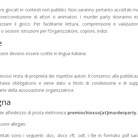
re giocati in contesti non pubblici. Non saranno pertanto accettati m
ione/conduzione di attori o animatori. I murder party dovranno e
zzare il gioco. Per facilitarne lettura, comprensione e valutazio
sezioni: istruzioni per l’Organizzatore, copioni, indizi.
e
re devono essere scritte in lingua italiana.
so resta di proprietà dei rispettivi autori. Il consenso alla pubblica
uttavia obbligatorio e viene dato a titolo di condivisione e di sup
parte della associazione organizzatrice.
egna
 all’indirizzo di posta elettronica
premiochiosso[at]murderparty.
sere allegati:
cettati sono i seguenti: .doc; .docx .rft; .odt. I file in formato .pdf sa