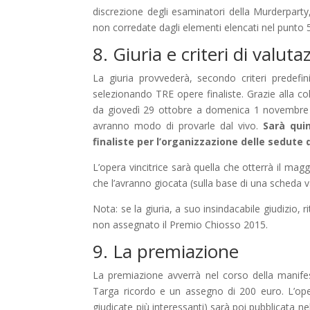
discrezione degli esaminatori della Murderpart
non corredate dagli elementi elencati nel punto 5
8. Giuria e criteri di valuta
La giuria provvederà, secondo criteri predefini
selezionando TRE opere finaliste. Grazie alla 
da giovedì 29 ottobre a domenica 1 novembre 20
avranno modo di provarle dal vivo.
Sarà qui
finaliste per l’organizzazione delle sedute d
L’opera vincitrice sarà quella che otterrà il magg
che l’avranno giocata (sulla base di una scheda 
Nota: se la giuria, a suo insindacabile giudizio, 
non assegnato il Premio Chiosso 2015.
9. La premiazione
La premiazione avverrà nel corso della manif
Targa ricordo e un assegno di 200 euro. L’opera
giudicate più interessanti) sarà poi pubblicata ne