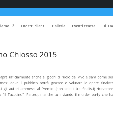
siamo
I nostri clienti
Galleria
Eventi teatrali
Il Ta
mo Chiosso 2015
i apre ufficialmente anche ai giochi di ruolo dal vivo e sarà come s
s” dove il pubblico potrà giocare e valutare le opere finalist
ti gli autori ammessi al Premio (non solo i tre finalisti) riceveran
Il Taccuino”. Partecipa anche tu inviando il murder party che ha