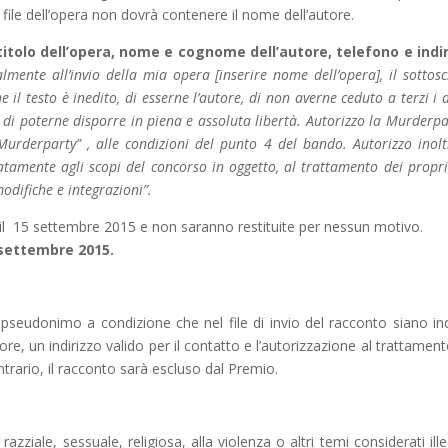
 file dell’opera non dovrà contenere il nome dell’autore.
titolo dell’opera, nome e cognome dell’autore, telefono e indi
lmente all’invio della mia opera [inserire nome dell’opera], il sottoscr
il testo è inedito, di esserne l’autore, di non averne ceduto a terzi i di
t e di poterne disporre in piena e assoluta libertà. Autorizzo la Murderpa
 Murderparty” , alle condizioni del punto 4 del bando. Autorizzo inolt
atamente agli scopi del concorso in oggetto, al trattamento dei propri
odifiche e integrazioni”.
il 15 settembre 2015 e non saranno restituite per nessun motivo.
settembre 2015.
pseudonimo a condizione che nel file di invio del racconto siano ind
, un indirizzo valido per il contatto e l’autorizzazione al trattament
ntrario, il racconto sarà escluso dal Premio.
razziale, sessuale, religiosa, alla violenza o altri temi considerati ille