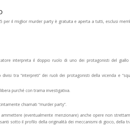
o
er il miglior murder party è gratuita e aperta a tutti, esclusi memb
ocatore interpreta il doppio ruolo di uno dei protagonisti del giallo
 divisi tra “interpreti” dei ruoli dei protagonisti della vicenda e “sq
libera purché con trama investigativa.
istintamente chiamati “murder party”.
 di ammettere (eventualmente menzionare) anche opere non stretta
santi sotto il profilo della originalità dei meccanismi di gioco, della t