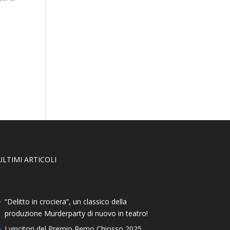
ULTIMI ARTICOLI
“Delitto in crociera”, un classico della
produzione Murderparty di nuovo in teatro!
I vincitori del Premio Remo Chiosso 2025