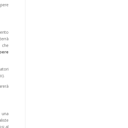
opere
erito
terrà
i che
pere
atori
o).
arerà
i una
liste
si al