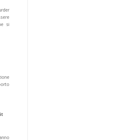
urder
ssere
ne si
zione
porto
it
ranno