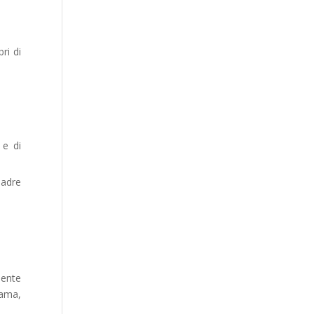
ri di
 e di
uadre
mente
rama,