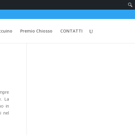
ccuino
Premio Chiosso
CONTATTI
empre
e. La
no in
i nel