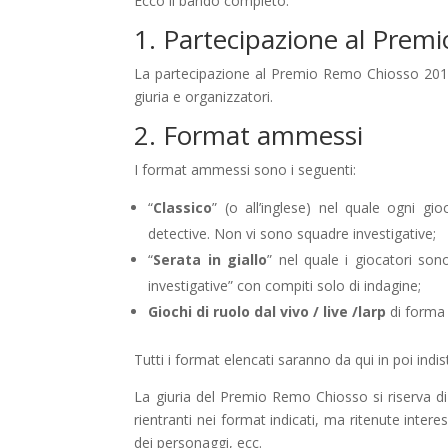
Ecco il bando completo:
1. Partecipazione al Premi
La partecipazione al Premio Remo Chiosso 2015 p
giuria e organizzatori.
2. Format ammessi
I format ammessi sono i seguenti:
“
Classico
” (o all’inglese) nel quale ogni gi
detective. Non vi sono squadre investigative;
“
Serata in giallo
” nel quale i giocatori sono
investigative” con compiti solo di indagine;
Giochi di ruolo dal vivo / live
/
larp
di forma 
Tutti i format elencati saranno da qui in poi ind
La giuria del Premio Remo Chiosso si riserva
rientranti nei format indicati, ma ritenute interes
dei personaggi, ecc.