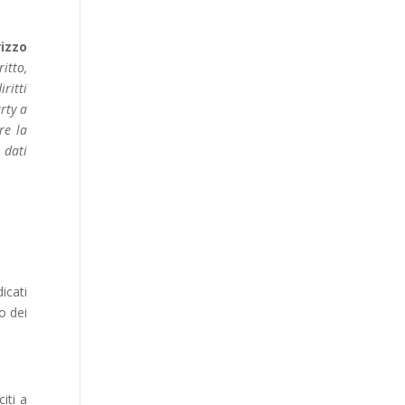
rizzo
itto,
ritti
rty a
re la
 dati
icati
o dei
citi a