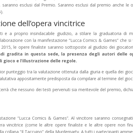
y, saranno esclusi dal Premio. Saranno esclusi dal premio anche le 
).
zione dell’opera vincitrice
ti e a proprio insindacabile giudizio, a stilare la graduatoria di m
collaborazione con la manifestazione “Lucca Comics & Games” che si 
15, le opere finaliste saranno sottoposte al giudizio dei giocator
ndi gradita in questa sede, la presenza degli autori delle o
i gioco e l’illustrazione delle regole.
ior punteggio tra la valutazione ottenuta dalla giuria e quella dei gioc
valutativa appositamente predisposta da compilare al termine del gioc
riterrà che nessuno dei testi pervenuti sia meritevole del premio, dichi
estazione “Lucca Comics & Games”. Al vincitore saranno consegnat
 vincitrice (come le altre opere finaliste e le altre opere non fina
lla collana “Il Taccuino” della Murderparty. A tutti i partecipanti ammes