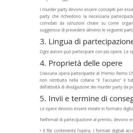
I murder party devono essere concepiti per esse
party che richiedono la necessaria partecipaz
corredati da istruzioni chiare su come organi
suggerisce di prevedere almeno le seguenti parti o 
3. Lingua di partecipazion
Ogni autore può partecipare con più opere. Le ope
4. Proprietà delle opere
Ciascuna opera partecipante al Premio Remo Chios
non retribuita nella collana “Il Taccuino” è t
dell’attività di divulgazione dei murder party da 
5. Invii e termine di cons
Le opere devono essere inviate in formato digitale
Nell’email di partecipazione al premio, devono es
• il file contenente l’opera. I formati digitali ac