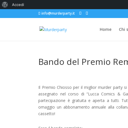
Informazioni
Accedi
info@murderparty.it
su
WordPress
Home
Chi 
Bando del Premio Re
Il Premio Chiosso per il miglior murder party s
assegnato nel corso di “Lucca Comics & Game
partecipazione è gratuita e aperta a tutti. Tut
omaggio un abbonamento annuale alla collana “
cassetto!