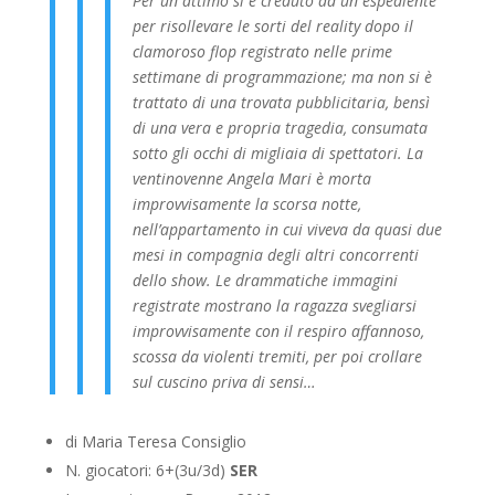
Per un attimo si è creduto ad un espediente
per risollevare le sorti del
reality dopo il
clamoroso flop registrato nelle prime
settimane di programmazione; ma non si è
trattato di una trovata pubblicitaria, bensì
di una vera e propria tragedia, consumata
sotto gli occhi di migliaia di spettatori. La
ventinovenne Angela Mari è morta
improvvisamente la scorsa notte,
nell’appartamento in cui viveva da quasi due
mesi in compagnia degli altri concorrenti
dello show. Le drammatiche immagini
registrate mostrano la ragazza svegliarsi
improvvisamente con il respiro affannoso,
scossa da violenti tremiti, per poi crollare
sul cuscino priva di sensi…
di Maria Teresa Consiglio
N. giocatori: 6+(3u/3d)
SER