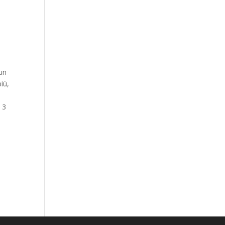
 un
iù,
 3