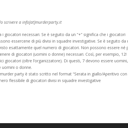
olo scrivere a info[at]murderparty.it
 i giocatori necessari. Se è seguito da un “+” significa che i giocatori
o essercene di più divisi in squadre investigative. Se è seguito da
evisto esattamente quel numero di giocatori. Non possono essere né p
genere di giocatori (uomini o donne) necessari. Così, per esempio, 12!
ci giocatori (oltre l’organizzatore). Di questi, 7 devono essere uomini,
e uomini o donne.
l murder party è stato scritto nel format “Serata in giallo/Aperitivo con
o flessibile di giocatori divisi in squadre investigative