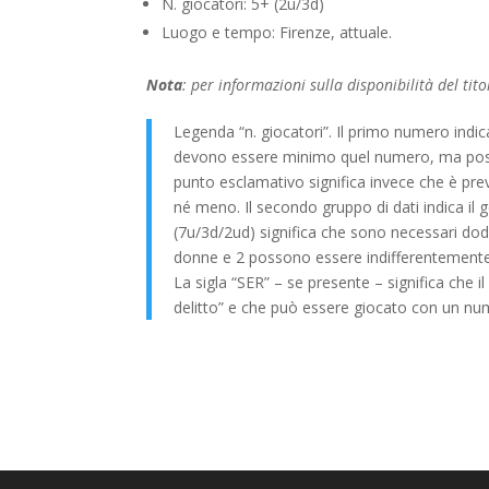
N. giocatori: 5+ (2u/3d)
Luogo e tempo: Firenze, attuale.
Nota
: per informazioni sulla disponibilità del tit
Legenda “n. giocatori”. Il primo numero indica
devono essere minimo quel numero, ma posson
punto esclamativo significa invece che è pr
né meno. Il secondo gruppo di dati indica il 
(7u/3d/2ud) significa che sono necessari dodi
donne e 2 possono essere indifferentement
La sigla “SER” – se presente – significa che i
delitto” e che può essere giocato con un numer