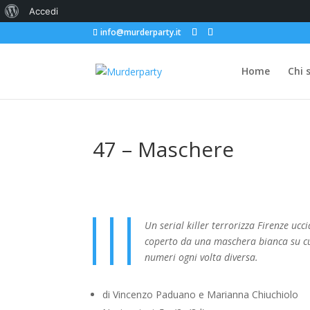
Informazioni
Accedi
info@murderparty.it
su
WordPress
Home
Chi 
47 – Maschere
Un serial killer terrorizza Firenze ucc
coperto da una maschera bianca su cui
numeri ogni volta diversa.
di Vincenzo Paduano e Marianna Chiuchiolo