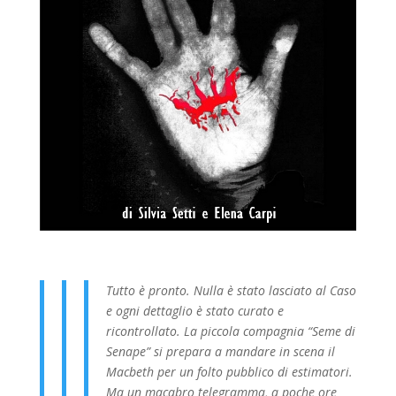
Tutto è pronto. Nulla è stato lasciato al Caso
e ogni dettaglio è stato curato e
ricontrollato. La piccola compagnia “Seme di
Senape” si prepara a mandare in scena il
Macbeth per un folto pubblico di estimatori.
Ma un macabro telegramma, a poche ore