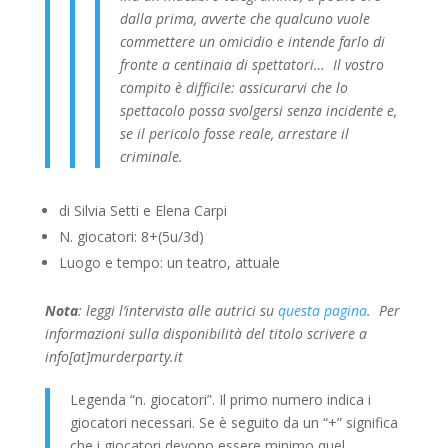
dalla prima, avverte che qualcuno vuole
commettere un omicidio e intende farlo di
fronte a centinaia di spettatori…
Il vostro
compito è difficile: assicurarvi che lo
spettacolo possa svolgersi senza incidente e,
se il pericolo fosse reale, arrestare il
criminale.
di Silvia Setti e Elena Carpi
N. giocatori: 8+(5u/3d)
Luogo e tempo: un teatro, attuale
Nota
: leggi l’intervista alle autrici su
questa pagina
.
Per
informazioni sulla disponibilità del titolo scrivere a
info[at]murderparty.it
Legenda “n. giocatori”. Il primo numero indica i
giocatori necessari. Se è seguito da un “+” significa
che i giocatori devono essere minimo quel