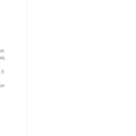
 un
iù,
 3
con