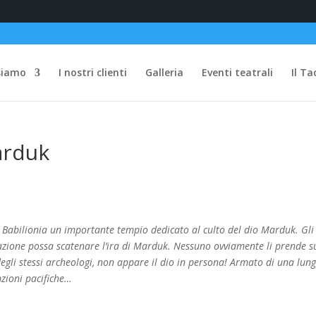
siamo
I nostri clienti
Galleria
Eventi teatrali
Il Ta
arduk
 Babilionia un importante tempio dedicato al culto del dio Marduk. Gli
zione possa scatenare l’ira di Marduk. Nessuno ovviamente li prende s
egli stessi archeologi, non appare il dio in persona! Armato di una lun
nzioni pacifiche…