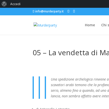
Informazioni
Accedi
info@murderparty.it
su
WordPress
Home
Chi 
05 – La vendetta di M
Una spedizione archelogica rinviene a
scavatori arabi temono che la profana
serio, almeno fino a quando, ad uno d
lancia, non sembra affatto avere inte