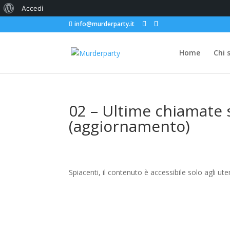
Informazioni
Accedi
info@murderparty.it
su
WordPress
Home
Chi 
02 – Ultime chiamate s
(aggiornamento)
Spiacenti, il contenuto è accessibile solo agli uten