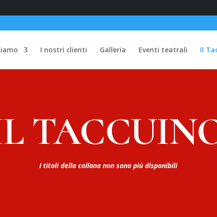
siamo
I nostri clienti
Galleria
Eventi teatrali
Il Ta
IL TACCUIN
I titoli della collana non sono più disponibili